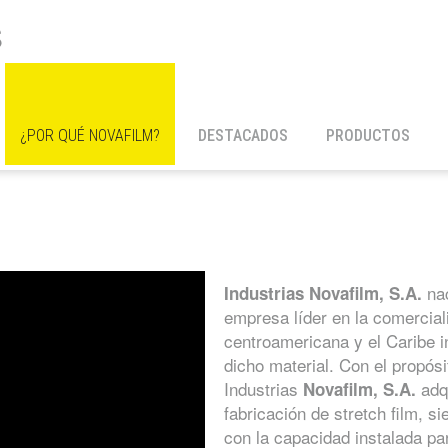
S
¿POR QUÉ NOVAFILM?
DESTACADOS
PRODUCTOS
nac
Industrias Novafilm, S.A.
empresa líder en la comerciali
centroamericana y el Caribe i
dicho material. Con el propósi
Industrias
adqu
Novafilm, S.A.
fabricación de stretch film, s
con la capacidad instalada pa