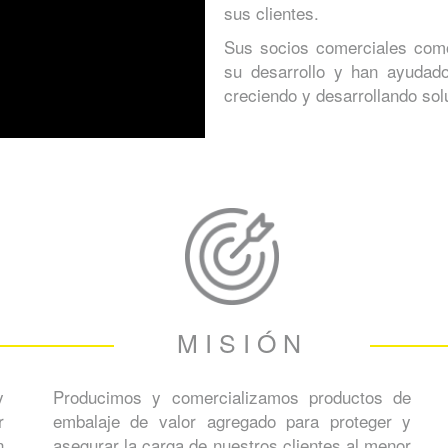
sus clientes.
Sus socios comerciales co
su desarrollo y han ayudad
creciendo y desarrollando so
MISIÓN
y
Producimos y comercializamos productos de
r
embalaje de valor agregado para proteger y
n
asegurar la carga de nuestros clientes al menor